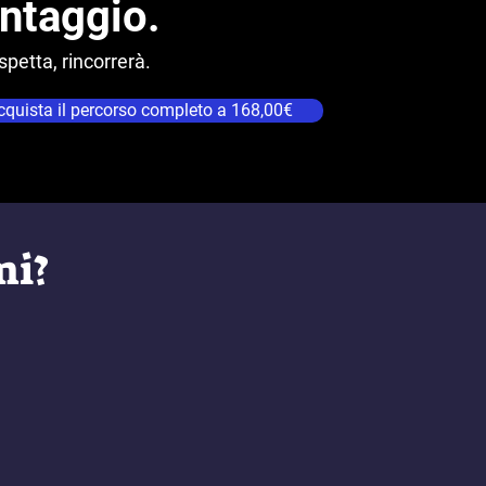
ntaggio.
spetta, rincorrerà.
cquista il percorso completo a 168,00€
mi?