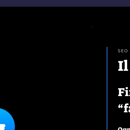
SEO
I
Fi
“f
Oggi