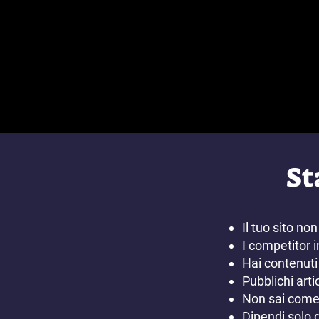
St
Il tuo sito non
I competitor i
Hai contenuti
Pubblichi arti
Non sai come 
Dipendi solo d