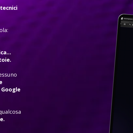
tecnici
ola:
gica…
toie.
nessuno
e
e Google
qualcosa
e.