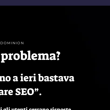
 DOMINION
l problema?
no a ieri bastava
are SEO”.
 gli utenti cercano risposte