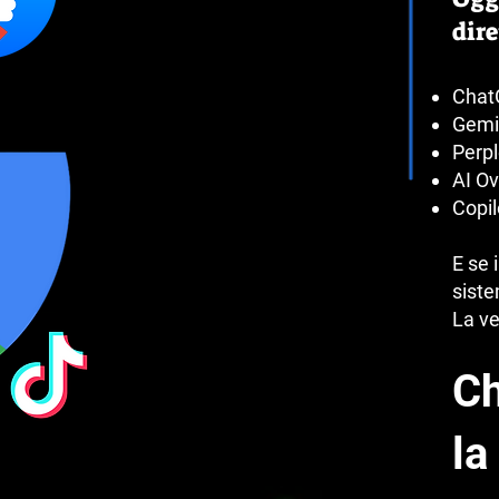
dir
Chat
Gemi
Perpl
AI Ov
Copil
E se 
sist
La ve
Ch
la