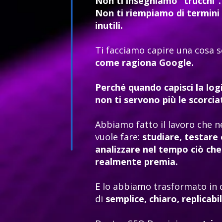
Non ti insegniamo “trucchi”.
Non ti riempiamo di termini 
inutili.
Ti facciamo capire una cosa s
come ragiona Google.
Perché quando capisci la lo
non ti servono più le scorcia
Abbiamo fatto il lavoro che 
vuole fare:
studiare, testare 
analizzare nel tempo ciò ch
realmente premia.
E lo abbiamo trasformato in 
di
semplice, chiaro, replicabil