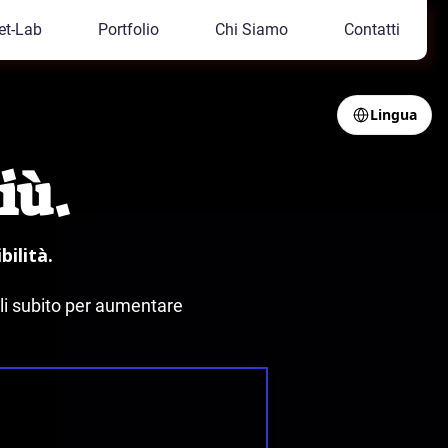
et-Lab
Portfolio
Chi Siamo
Contatti
Lingua
Select Language
▼
iù.
ilità.
ili subito per aumentare