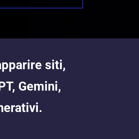
parire siti,
PT, Gemini,
erativi.