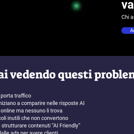
va
Chi a
A
ai vedendo questi proble
 porta traffico
niziano a comparire nelle risposte AI
 online ma nessuno li trova
coli inutili che non convertono
strutturare contenuti “AI Friendly”
alle ads per avere clienti