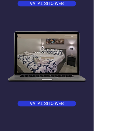
VAI AL SITO WEB
VAI AL SITO WEB