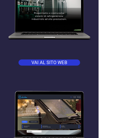
VAI AL SITO WEB