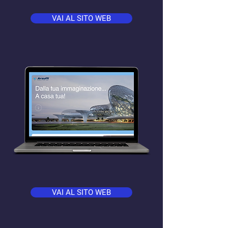
VAI AL SITO WEB
VAI AL SITO WEB