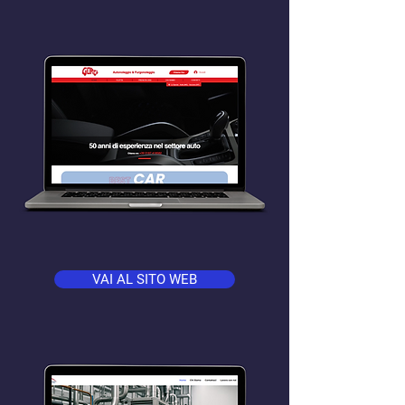
VAI AL SITO WEB