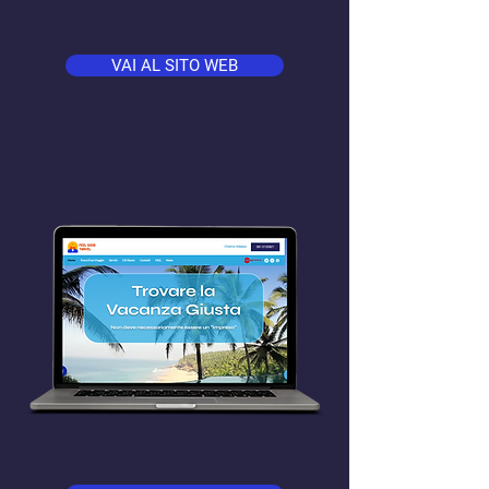
VAI AL SITO WEB