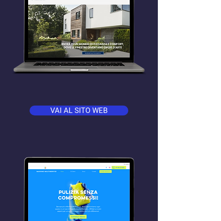
VAI AL SITO WEB