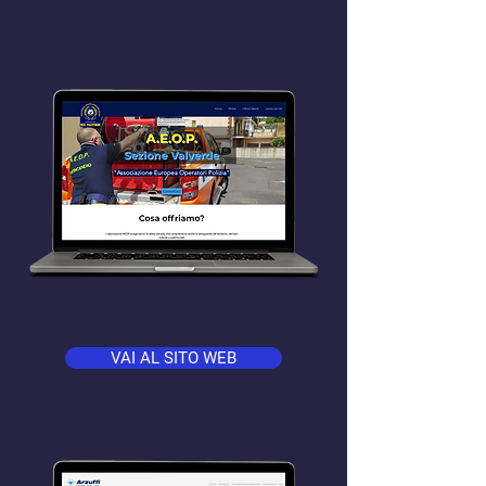
VAI AL SITO WEB