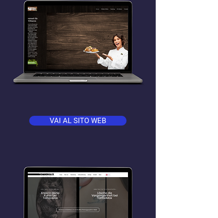
VAI AL SITO WEB