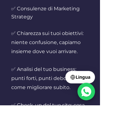
✅ Consulenze di Marketing
Strategy
✅ Chiarezza sui tuoi obiettivi:
niente confusione, capiamo
insieme dove vuoi arrivare.
Select Language
▼
✅ Analisi del tuo business:
Lingua
punti forti, punti deboli, e
come migliorare subito.
✅ Check-up del tuo sito: cosa
non funziona, cosa manca e
come renderlo efficace.