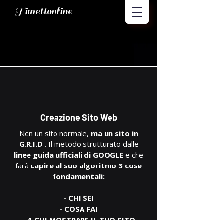
Timettonline
Creazione Sito Web
Non un sito normale,
ma un sito in
G.R.I.D
. Il metodo strutturato dalle
linee guida ufficiali di GOOGLE
e che
farà
capire al suo algoritmo 3 cose
fondamentali:
- CHI SEI
- COSA FAI
- A CHI MOSTRARE IL TUO SITO